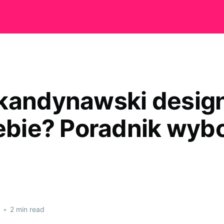
kandynawski design
iebie? Poradnik wyb
•
2 min read