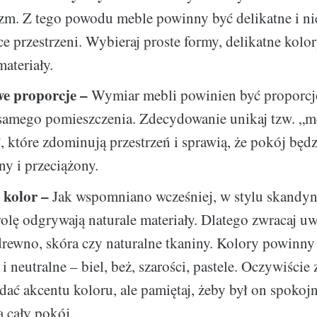
zm. Z tego powodu meble powinny być delikatne i ni
ce przestrzeni. Wybieraj proste formy, delikatne kolor
materiały.
e proporcje –
Wymiar mebli powinien być proporcj
 samego pomieszczenia. Zdecydowanie unikaj tzw. „m
 które zdominują przestrzeń i sprawią, że pokój będ
y i przeciążony.
 kolor –
Jak wspomniano wcześniej, w stylu skandy
olę odgrywają naturale materiały. Dlatego zwracaj u
 drewno, skóra czy naturalne tkaniny. Kolory powinny
i neutralne – biel, beż, szarości, pastele. Oczywiście
ać akcentu koloru, ale pamiętaj, żeby był on spokojn
a cały pokój.