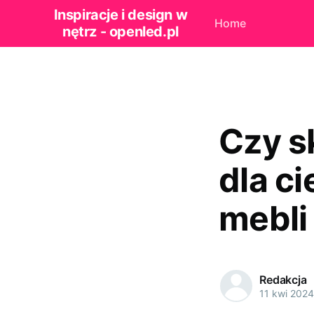
Inspiracje i design w
Home
nętrz - openled.pl
Czy s
dla c
mebli
Redakcja
11 kwi 2024