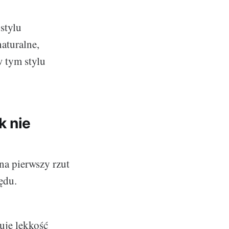
stylu
aturalne,
w tym stylu
k nie
na pierwszy rzut
ędu.
uje lekkość