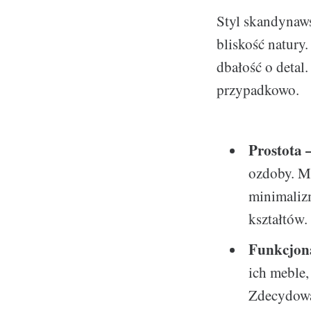
Styl skandynaws
bliskość natury
dbałość o detal
przypadkowo.
Prostota 
ozdoby. Me
minimalizm
kształtów.
Funkcjon
ich meble,
Zdecydowa