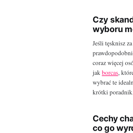
Czy skand
wyboru m
Jeśli tęsknisz z
prawdopodobnie 
coraz więcej osó
jak
borcas
, któ
wybrać te ideal
krótki poradnik
Cechy cha
co go wyr