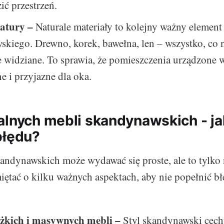
ić przestrzeń.
natury –
Naturale materiały to kolejny ważny element 
kiego. Drewno, korek, bawełna, len – wszystko, co n
le widziane. To sprawia, że pomieszczenia urządzone 
ne i przyjazne dla oka.
alnych mebli skandynawskich - ja
błędu?
ndynawskich może wydawać się proste, ale to tylko 
iętać o kilku ważnych aspektach, aby nie popełnić bł
ężkich i masywnych mebli –
Styl skandynawski cech