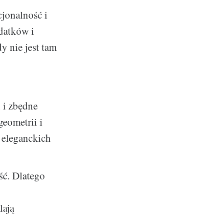
cjonalność i
odatków i
y nie jest tam
 i zbędne
geometrii i
z eleganckich
ść. Dlatego
lają