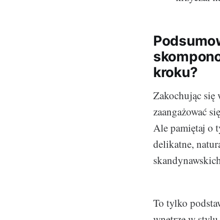
Podsumowa
skompono
kroku?
Zakochując się 
zaangażować si
Ale pamiętaj o t
delikatne, natur
skandynawskich 
To tylko podsta
wnętrze w styl