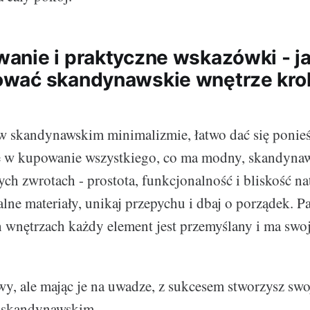
nie i praktyczne wskazówki - j
wać skandynawskie wnętrze kro
w skandynawskim minimalizmie, łatwo dać się ponie
ę w kupowanie wszystkiego, co ma modny, skandyna
ych zwrotach - prostota, funkcjonalność i bliskość na
alne materiały, unikaj przepychu i dbaj o porządek. P
wnętrzach każdy element jest przemyślany i ma swoj
wy, ale mając je na uwadze, z sukcesem stworzysz s
u skandynawskim.