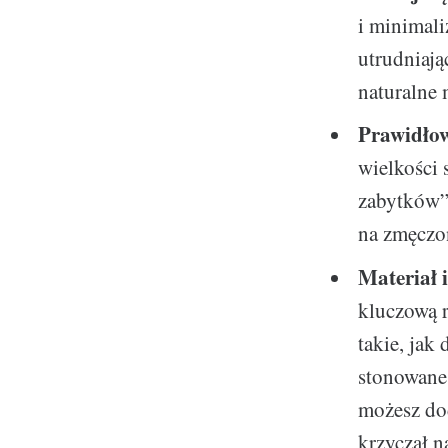
i minimali
utrudniają
naturalne 
Prawidłow
wielkości
zabytków”,
na zmęczon
Materiał i
kluczową r
takie, jak
stonowane 
możesz dod
krzyczał n