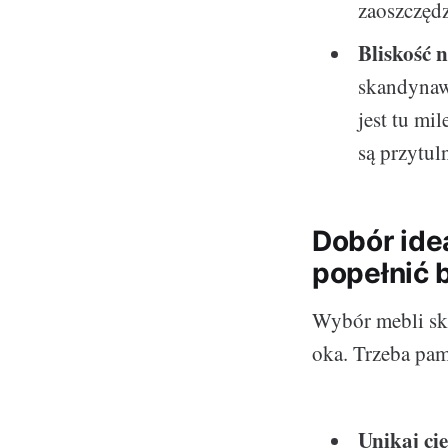
zaoszczędz
Bliskość 
skandynaws
jest tu mi
są przytul
Dobór ide
popełnić 
Wybór mebli ska
oka. Trzeba pam
Unikaj ci