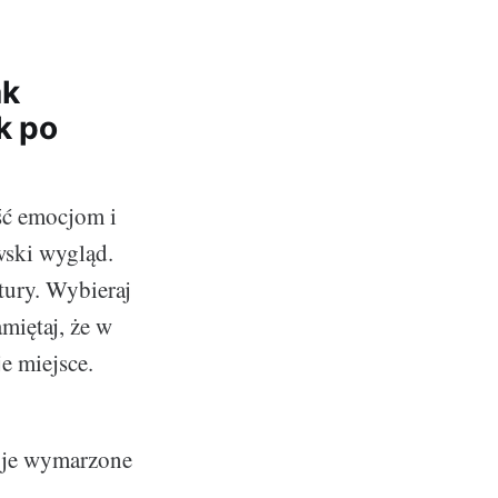
ak
k po
ść emocjom i
wski wygląd.
tury. Wybieraj
amiętaj, że w
e miejsce.
woje wymarzone