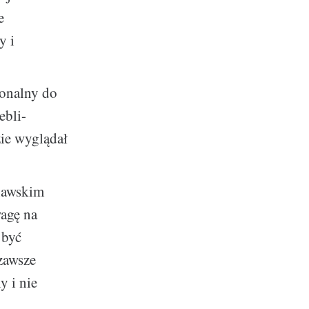
e
y i
onalny do
ebli-
zie wyglądał
nawskim
wagę na
 być
 zawsze
y i nie