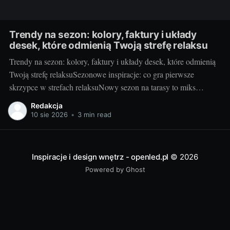
Trendy na sezon: kolory, faktury i układy
desek, które odmienią Twoją strefę relaksu
Trendy na sezon: kolory, faktury i układy desek, które odmienią
Twoją strefę relaksuSezonowe inspiracje: co gra pierwsze
skrzypce w strefach relaksuNowy sezon na tarasy to miks
naturalnych odcieni, miękkich faktur i układów, które budują
Redakcja
architektoniczny rytm. Bazą, która łączy estetykę z wygodą
10 sie 2026
•
3 min read
użytkowania, pozostaje deska kompozytowa – odporna na
warunki pogodowe,
Inspiracje i design wnętrz - openled.pl
© 2026
Powered by Ghost