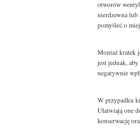
otworów wentyla
nierdzewna lub 
pomyśleć o miej
Montaż kratek j
jest jednak, ab
negatywnie wpł
W przypadku kr
Ułatwiają one 
konserwację or