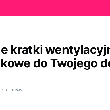
e kratki wentylacyjn
kowe do Twojego 
5
•
2 min read