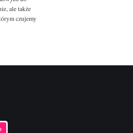
e, ale także
 którym czujemy
e