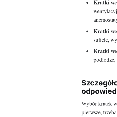
Kratki we
wentylacyj
anemostat
Kratki we
suficie, w
Kratki we
podłodze,
Szczegóło
odpowied
Wybór kratek w
pierwsze, trzeb