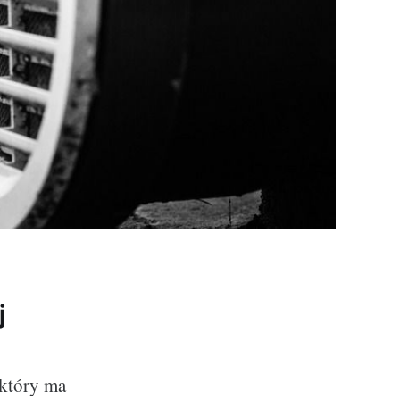
j
 który ma