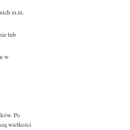
nich m.in.
nie lub
żu w
ików. Po
szą wielkości