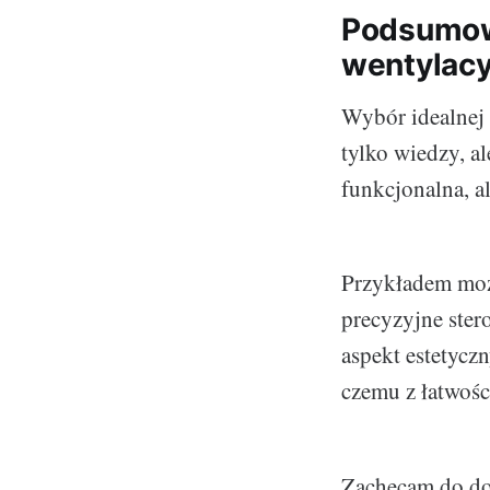
Podsumowu
wentylacy
Wybór idealnej 
tylko wiedzy, al
funkcjonalna, al
Przykładem może
precyzyjne ster
aspekt estetycz
czemu z łatwośc
Zachęcam do do