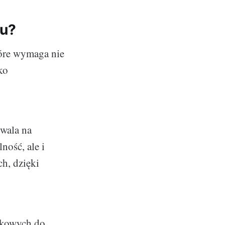
mu?
tóre wymaga nie
ko
zwala na
ność, ale i
ch, dzięki
nkowych do