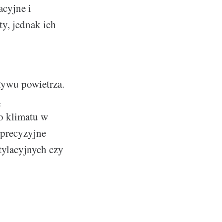
acyjne i
y, jednak ich
ływu powietrza.
ą
go klimatu w
 precyzyjne
tylacyjnych czy