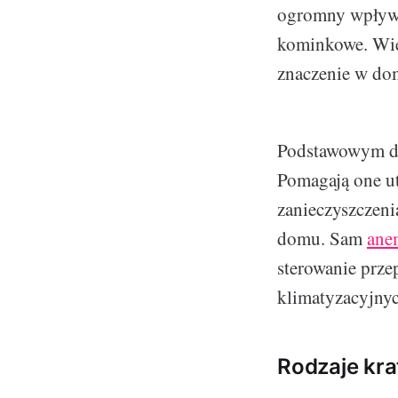
ogromny wpływ n
kominkowe. Więk
znaczenie w dom
Podstawowym dzi
Pomagają one ut
zanieczyszczeni
domu. Sam
ane
sterowanie prze
klimatyzacyjnyc
Rodzaje kra