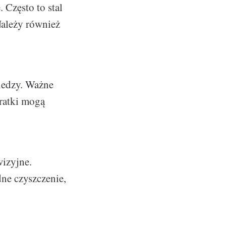
 Często to stal
Należy również
wiedzy. Ważne
kratki mogą
izyjne.
ne czyszczenie,