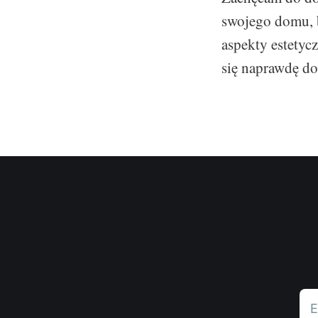
swojego domu, b
aspekty estetyc
się naprawdę do
E