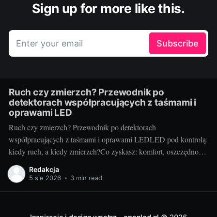
Sign up for more like this.
Enter your email
Subscribe
Ruch czy zmierzch? Przewodnik po
detektorach współpracujących z taśmami i
oprawami LED
Ruch czy zmierzch? Przewodnik po detektorach
współpracujących z taśmami i oprawami LEDLED pod kontrolą:
kiedy ruch, a kiedy zmierzch?Co zyskasz: komfort, oszczędność
energii, bezpieczeństwoAutomatyczne sterowanie światłem to
Redakcja
mały detal, który zmienia codzienność. Wygoda (światło włącza
5 sie 2026
•
3 min read
się samo), niższe rachunki (świeci tylko wtedy, gdy trzeba) i
większe bezpieczeństwo (dobre doświetlenie