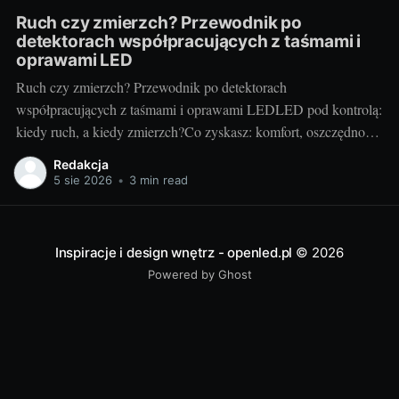
Ruch czy zmierzch? Przewodnik po
detektorach współpracujących z taśmami i
oprawami LED
Ruch czy zmierzch? Przewodnik po detektorach
współpracujących z taśmami i oprawami LEDLED pod kontrolą:
kiedy ruch, a kiedy zmierzch?Co zyskasz: komfort, oszczędność
energii, bezpieczeństwoAutomatyczne sterowanie światłem to
Redakcja
mały detal, który zmienia codzienność. Wygoda (światło włącza
5 sie 2026
•
3 min read
się samo), niższe rachunki (świeci tylko wtedy, gdy trzeba) i
większe bezpieczeństwo (dobre doświetlenie
Inspiracje i design wnętrz - openled.pl
© 2026
Powered by Ghost