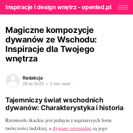
Inspiracje i design wnętrz - openled.pl
Magiczne kompozycje
dywanów ze Wschodu:
Inspiracje dla Twojego
wnętrza
Redakcja
29 lis 2025
•
2 min read
Tajemniczy świat wschodnich
dywanów: Charakterystyka i historia
Rzemiosło tkackie jest jednym z najstarszych form
twórczości ludzkiej, a
dywany orientalne
są jego