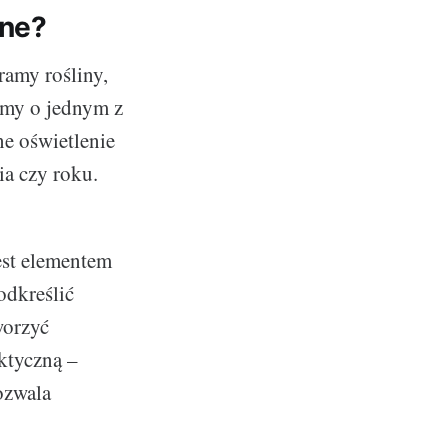
tne?
ramy rośliny,
amy o jednym z
e oświetlenie
ia czy roku.
est elementem
odkreślić
worzyć
ktyczną –
ozwala