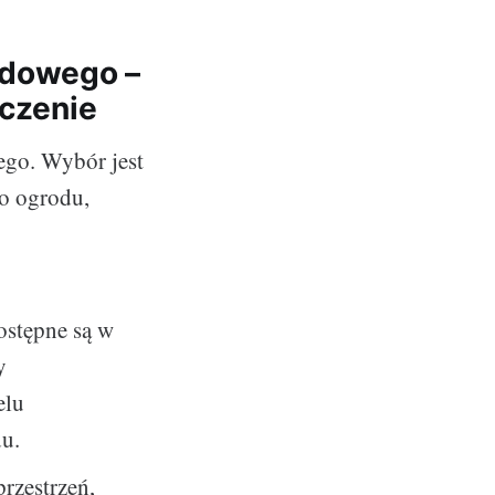
odowego –
aczenie
ego. Wybór jest
go ogrodu,
ostępne są w
y
elu
du.
przestrzeń,