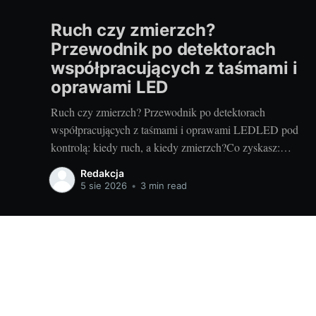
Ruch czy zmierzch?
Przewodnik po detektorach
współpracujących z taśmami i
oprawami LED
Ruch czy zmierzch? Przewodnik po detektorach
współpracujących z taśmami i oprawami LEDLED pod
kontrolą: kiedy ruch, a kiedy zmierzch?Co zyskasz:
komfort, oszczędność energii,
Redakcja
bezpieczeństwoAutomatyczne sterowanie światłem to
5 sie 2026
•
3 min read
mały detal, który zmienia codzienność. Wygoda (światło
włącza się samo), niższe rachunki (świeci tylko wtedy,
gdy trzeba) i większe bezpieczeństwo (dobre
doświetlenie
Inspiracje i design wnętrz - openled.pl
© 2026