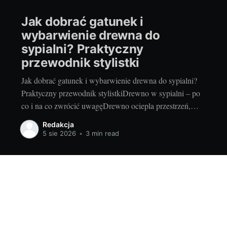
Jak dobrać gatunek i
wybarwienie drewna do
sypialni? Praktyczny
przewodnik stylistki
Jak dobrać gatunek i wybarwienie drewna do sypialni?
Praktyczny przewodnik stylistkiDrewno w sypialni – po
co i na co zwrócić uwagęDrewno ociepla przestrzeń,
wycisza ją akustycznie i pomaga stworzyć kojący nastrój
Redakcja
sprzyjający snu. Naturalne usłojenie działa jak „wizualny
5 sie 2026
•
3 min read
filtr” – porządkuje ścianę i wprowadza rytm, który
relaksuje. Panele drewniane na ścianie za