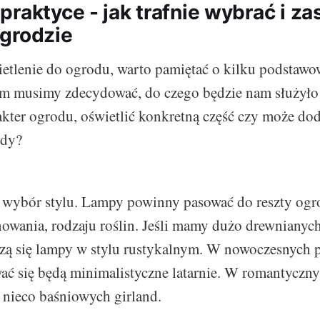
praktyce - jak trafnie wybrać i z
grodzie
etlenie do ogrodu, warto pamiętać o kilku podstawo
im musimy zdecydować, do czego będzie nam służyło
akter ogrodu, oświetlić konkretną część czy może do
ndy?
 wybór stylu. Lampy powinny pasować do reszty ogr
nowania, rodzaju roślin. Jeśli mamy dużo drewnianyc
zą się lampy w stylu rustykalnym. W nowoczesnych p
wać się będą minimalistyczne latarnie. W romantyczn
nieco baśniowych girland.