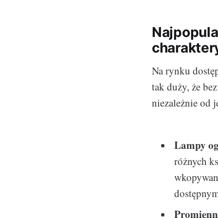
Najpopula
charakter
Na rynku dostęp
tak duży, że be
niezależnie od j
Lampy og
różnych ks
wkopywane 
dostępnym 
Promienni