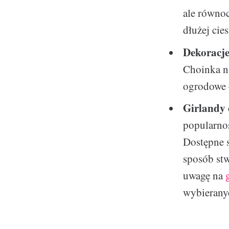
ale równoc
dłużej cie
Dekoracje
Choinka na
ogrodowe 
Girlandy
popularnoś
Dostępne s
sposób st
uwagę na
wybierany