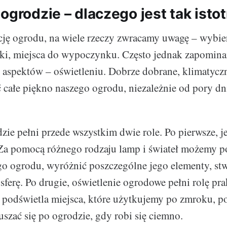
ogrodzie – dlaczego jest tak isto
cję ogrodu, na wiele rzeczy zwracamy uwagę – wybie
żki, miejsca do wypoczynku. Często jednak zapomin
 aspektów – oświetleniu. Dobrze dobrane, klimatyczn
 całe piękno naszego ogrodu, niezależnie od pory dn
zie pełni przede wszystkim dwie role. Po pierwsze, j
Za pomocą różnego rodzaju lamp i świateł możemy p
go ogrodu, wyróżnić poszczególne jego elementy, st
ferę. Po drugie, oświetlenie ogrodowe pełni rolę pra
, podświetla miejsca, które użytkujemy po zmroku, p
uszać się po ogrodzie, gdy robi się ciemno.