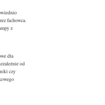
owiednio
zez fachowca.
lampy z
owe dla
iezależnie od
niki czy
tkowego