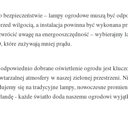
 o bezpieczeństwie – lampy ogrodowe muszą być odp
rzed wilgocią, a instalacja powinna być wykonana pr
 zwrócić uwagę na energooszczędność – wybierajmy 
 które zużywają mniej prądu.
odpowiednio dobrane oświetlenie ogrodu jest klucz
wtarzalnej atmosfery w naszej zielonej przestrzeni. N
dujemy się na tradycyjne lampy, nowoczesne promien
rlandę - każde światło doda naszemu ogrodowi wyją