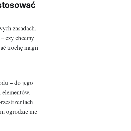
astosować
wych zasadach.
 – czy chcemy
dać trochę magii
odu – do jego
h elementów,
rzestrzeniach
ym ogrodzie nie