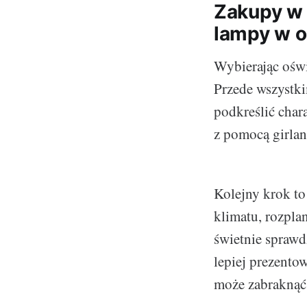
Zakupy w 
lampy w o
Wybierając oświ
Przede wszystk
podkreślić char
z pomocą girla
Kolejny krok to
klimatu, rozpla
świetnie sprawd
lepiej prezento
może zabraknąć 