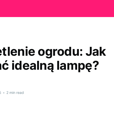
tlenie ogrodu: Jak
ć idealną lampę?
5
•
2 min read