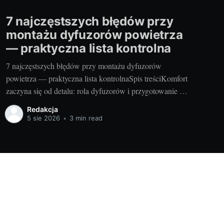
7 najczęstszych błędów przy
montażu dyfuzorów powietrza
— praktyczna lista kontrolna
7 najczęstszych błędów przy montażu dyfuzorów
powietrza — praktyczna lista kontrolnaSpis treściKomfort
zaczyna się od detalu: rola dyfuzorów i przygotowanie do
montażu7 najczęstszych błędów — praktyczna lista
Redakcja
kontrolnaPodsumowanie — szybka ściąga do kontroli
5 sie 2026
•
3 min read
prac1. Komfort zaczyna się od detalu: rola dyfuzorów i
przygotowanie do montażuPo co nam dyfuzory i jak
wpływają na jakość
Powered by Ghost