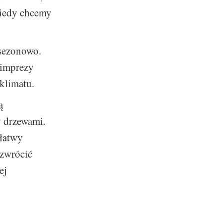
kiedy chcemy
 sezonowo.
 imprezy
klimatu.
ą
y drzewami.
 łatwy
 zwrócić
ej