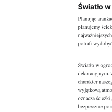
Światło w 
Planując aranża
planujemy ście
najważniejszych
potrafi wydobyć
Światło w ogrod
dekoracyjnym. 
charakter nasze
wyjątkową atmos
oznacza ścieżki
bezpiecznie por