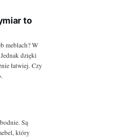
ymiar to
zeb meblach? W
 Jednak dzięki
cznie łatwiej. Czy
.
obodnie. Są
mebel, który