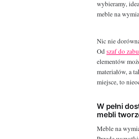
wybieramy, idea
meble na wymia
Nic nie dorówn
Od
szaf do zab
elementów może 
materiałów, a t
miejsce, to nieo
W pełni dos
mebli twor
Meble na wymiar
Przede wszystk