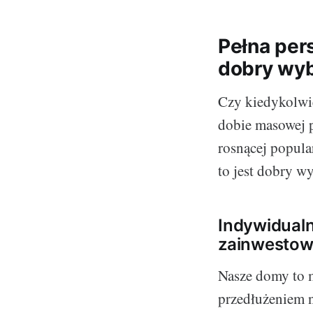
Pełna per
dobry wy
Czy kiedykolwi
dobie masowej p
rosnącej popul
to jest dobry w
Indywidual
zainwestow
Nasze domy to m
przedłużeniem n