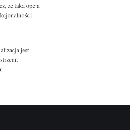
ż, że taka opcja
kcjonalność i
lizacja jest
strzeni.
i!