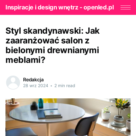
Inspiracje i design wnętrz - openled.pl
Styl skandynawski: Jak
zaaranżować salon z
bielonymi drewnianymi
meblami?
Redakcja
28 wrz 2024
•
2 min read