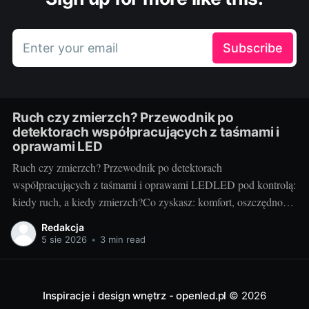
Enter your email
Subscribe
Ruch czy zmierzch? Przewodnik po
detektorach współpracujących z taśmami i
oprawami LED
Ruch czy zmierzch? Przewodnik po detektorach
współpracujących z taśmami i oprawami LEDLED pod kontrolą:
kiedy ruch, a kiedy zmierzch?Co zyskasz: komfort, oszczędność
energii, bezpieczeństwoAutomatyczne sterowanie światłem to
Redakcja
mały detal, który zmienia codzienność. Wygoda (światło włącza
5 sie 2026
•
3 min read
się samo), niższe rachunki (świeci tylko wtedy, gdy trzeba) i
większe bezpieczeństwo (dobre doświetlenie
Inspiracje i design wnętrz - openled.pl
© 2026