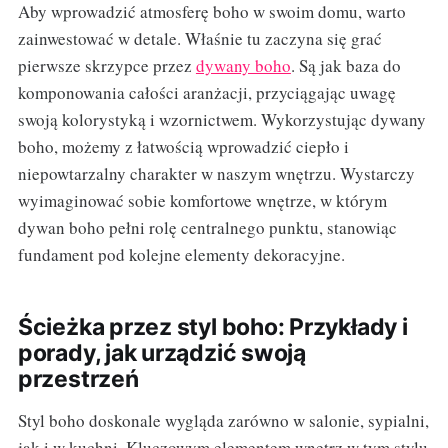
Aby wprowadzić atmosferę boho w swoim domu, warto
zainwestować w detale. Właśnie tu zaczyna się grać
pierwsze skrzypce przez
dywany boho
. Są jak baza do
komponowania całości aranżacji, przyciągając uwagę
swoją kolorystyką i wzornictwem. Wykorzystując dywany
boho, możemy z łatwością wprowadzić ciepło i
niepowtarzalny charakter w naszym wnętrzu. Wystarczy
wyimaginować sobie komfortowe wnętrze, w którym
dywan boho pełni rolę centralnego punktu, stanowiąc
fundament pod kolejne elementy dekoracyjne.
Ścieżka przez styl boho: Przykłady i
porady, jak urządzić swoją
przestrzeń
Styl boho doskonale wygląda zarówno w salonie, sypialni,
jak i w kuchni. Kluczowym elementem wnętrz w tym stylu