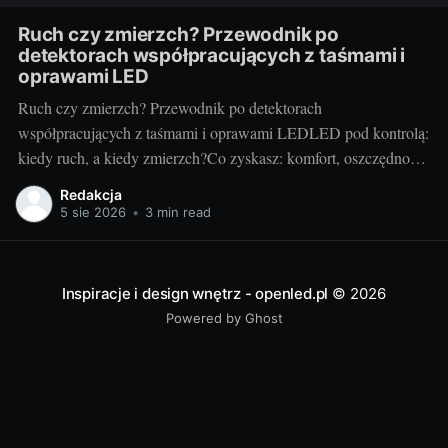
Ruch czy zmierzch? Przewodnik po
detektorach współpracujących z taśmami i
oprawami LED
Ruch czy zmierzch? Przewodnik po detektorach
współpracujących z taśmami i oprawami LEDLED pod kontrolą:
kiedy ruch, a kiedy zmierzch?Co zyskasz: komfort, oszczędność
energii, bezpieczeństwoAutomatyczne sterowanie światłem to
Redakcja
mały detal, który zmienia codzienność. Wygoda (światło włącza
5 sie 2026
•
3 min read
się samo), niższe rachunki (świeci tylko wtedy, gdy trzeba) i
większe bezpieczeństwo (dobre doświetlenie
Inspiracje i design wnętrz - openled.pl
© 2026
Powered by Ghost