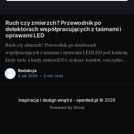
Ruch czy zmierzch? Przewodnik po
detektorach współpracujących z taśmami i
oprawami LED
Ruch czy zmierzch? Przewodnik po detektorach
współpracujących z taśmami i oprawami LEDLED pod kontrolą:
kiedy ruch, a kiedy zmierzch?Co zyskasz: komfort, oszczędność
energii, bezpieczeństwoAutomatyczne sterowanie światłem to
Redakcja
mały detal, który zmienia codzienność. Wygoda (światło włącza
5 sie 2026
•
3 min read
się samo), niższe rachunki (świeci tylko wtedy, gdy trzeba) i
większe bezpieczeństwo (dobre doświetlenie
Inspiracje i design wnętrz - openled.pl
© 2026
Powered by Ghost