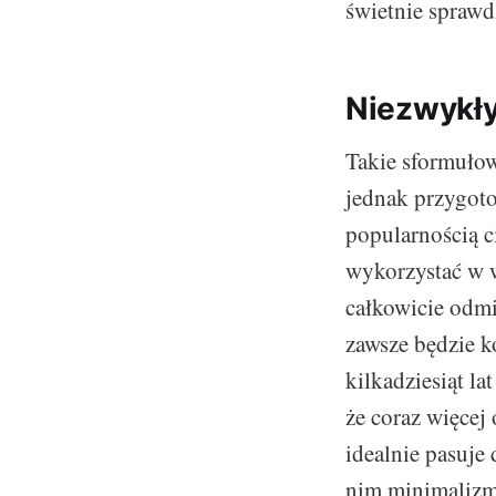
świetnie sprawd
Niezwykły
Takie sformuło
jednak przygot
popularnością c
wykorzystać w 
całkowicie odmi
zawsze będzie k
kilkadziesiąt l
że coraz więcej
idealnie pasuje
nim minimalizm,