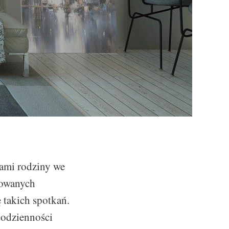
kami rodziny we
dowanych
 takich spotkań.
codzienności