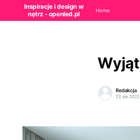
Inspiracje i design w
Home
nętrz - openled.pl
Wyjąt
Redakcja
23 sie 2022