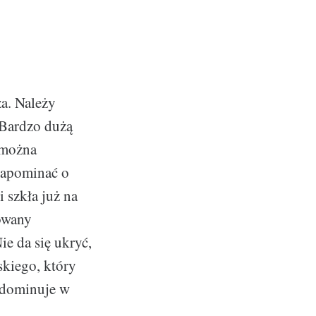
a. Należy
 Bardzo dużą
 można
zapominać o
 szkła już na
kowany
ie da się ukryć,
skiego, który
- dominuje w