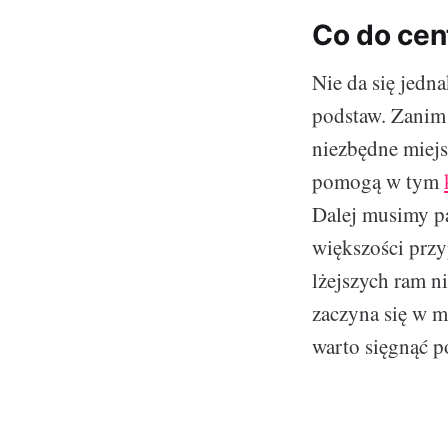
Co do cen
Nie da się jedn
podstaw. Zanim 
niezbędne miejs
pomogą w tym
Dalej musimy p
większości prz
lżejszych ram 
zaczyna się w 
warto sięgnąć p