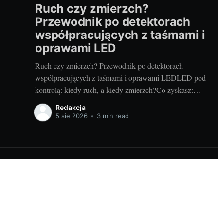
Ruch czy zmierzch?
Przewodnik po detektorach
współpracujących z taśmami i
oprawami LED
Ruch czy zmierzch? Przewodnik po detektorach
współpracujących z taśmami i oprawami LEDLED pod
kontrolą: kiedy ruch, a kiedy zmierzch?Co zyskasz:
komfort, oszczędność energii,
Redakcja
bezpieczeństwoAutomatyczne sterowanie światłem to
5 sie 2026
•
3 min read
mały detal, który zmienia codzienność. Wygoda (światło
włącza się samo), niższe rachunki (świeci tylko wtedy,
gdy trzeba) i większe bezpieczeństwo (dobre
doświetlenie
Inspiracje i design wnętrz - openled.pl
© 2026