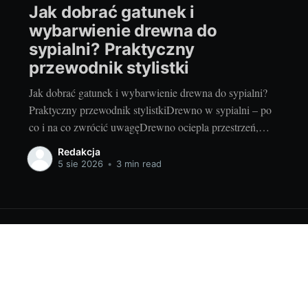
Jak dobrać gatunek i
wybarwienie drewna do
sypialni? Praktyczny
przewodnik stylistki
Jak dobrać gatunek i wybarwienie drewna do sypialni?
Praktyczny przewodnik stylistkiDrewno w sypialni – po
co i na co zwrócić uwagęDrewno ociepla przestrzeń,
wycisza ją akustycznie i pomaga stworzyć kojący nastrój
Redakcja
sprzyjający snu. Naturalne usłojenie działa jak „wizualny
5 sie 2026
•
3 min read
filtr” – porządkuje ścianę i wprowadza rytm, który
relaksuje. Panele drewniane na ścianie za