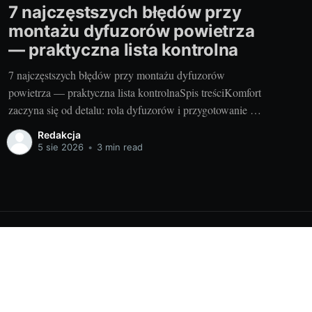
7 najczęstszych błędów przy
montażu dyfuzorów powietrza
— praktyczna lista kontrolna
7 najczęstszych błędów przy montażu dyfuzorów
powietrza — praktyczna lista kontrolnaSpis treściKomfort
zaczyna się od detalu: rola dyfuzorów i przygotowanie do
montażu7 najczęstszych błędów — praktyczna lista
Redakcja
kontrolnaPodsumowanie — szybka ściąga do kontroli
5 sie 2026
•
3 min read
prac1. Komfort zaczyna się od detalu: rola dyfuzorów i
przygotowanie do montażuPo co nam dyfuzory i jak
wpływają na jakość
Powered by Ghost