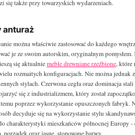
zi się także przy towarzyskich wydarzeniach.
 anturaż
wanie można właściwie zastosować do każdego wnętrz
ować je ze swoim autorskim, oryginalnym pomysłem.
ieszą się aktualnie
meble drewniane rzeźbione
, które
wielu rozmaitych konfiguracjach. Nie można jednak 
ennych stylach. Czerwona cegła oraz dominacja stali i
ojarzyć się z industrializmem, który został zapocząt
at temu poprzez wykorzystanie opuszczonych fabryk. N
 osób decyduje się na wykorzystanie stylu skandynaw
 do charakterystyki mieszkańców północnej Europy 
 porządek oraz jasne, stonowane barwy.