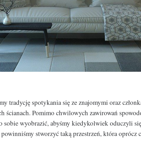
my tradycję spotykania się ze znajomymi oraz człon
ech ścianach. Pomimo chwilowych zawirowań spowo
 sobie wyobrazić, abyśmy kiedykolwiek oduczyli się
 powinniśmy stworzyć taką przestrzeń, która oprócz 