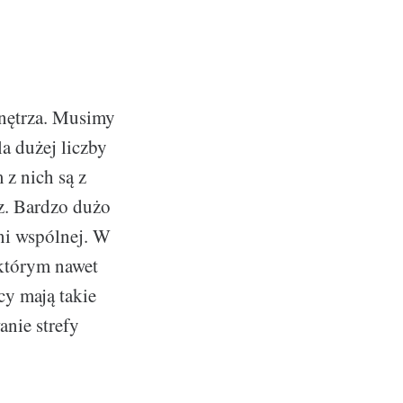
wnętrza. Musimy
la dużej liczby
z nich są z
z. Bardzo dużo
eni wspólnej. W
 którym nawet
cy mają takie
nie strefy