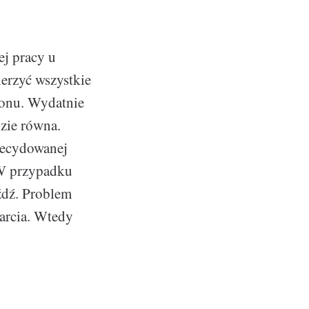
ej pracy u
erzyć wszystkie
lonu. Wydatnie
dzie równa.
decydowanej
 W przypadku
źdź. Problem
arcia. Wtedy