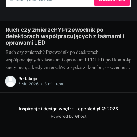
Ruch czy zmierzch? Przewodnik po
detektorach współpracujących z taśmami i
oprawami LED
Ruch czy zmierzch? Przewodnik po detektorach
współpracujących z taśmami i oprawami LEDLED pod kontrolą:
kiedy ruch, a kiedy zmierzch?Co zyskasz: komfort, oszczędność
energii, bezpieczeństwoAutomatyczne sterowanie światłem to
Redakcja
mały detal, który zmienia codzienność. Wygoda (światło włącza
5 sie 2026
•
3 min read
się samo), niższe rachunki (świeci tylko wtedy, gdy trzeba) i
większe bezpieczeństwo (dobre doświetlenie
Inspiracje i design wnętrz - openled.pl
© 2026
Powered by Ghost